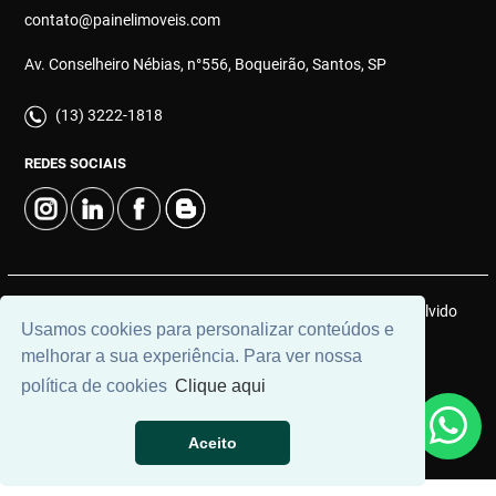
contato@painelimoveis.com
Av. Conselheiro Nébias, n°556, Boqueirão, Santos, SP
(13) 3222-1818
REDES SOCIAIS
© 2026 | Painel Connect Imóveis | CRECI: 12910-J | Desenvolvido
Usamos cookies para personalizar conteúdos e
por
Universal Software.
melhorar a sua experiência. Para ver nossa
política de cookies
Clique aqui
Aceito