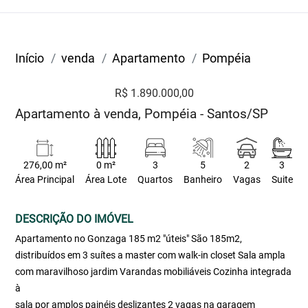
Início
venda
Apartamento
Pompéia
R$ 1.890.000,00
Apartamento à venda, Pompéia - Santos/SP
276,00 m²
0 m²
3
5
2
3
Área Principal
Área Lote
Quartos
Banheiro
Vagas
Suite
DESCRIÇÃO DO IMÓVEL
Apartamento no Gonzaga 185 m2 "úteis" São 185m2,
distribuídos em 3 suítes a master com walk-in closet Sala ampla
com maravilhoso jardim Varandas mobiliáveis Cozinha integrada
à
sala por amplos painéis deslizantes 2 vagas na garagem