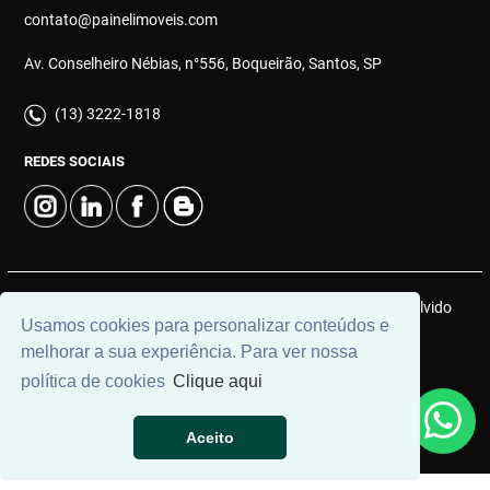
contato@painelimoveis.com
Av. Conselheiro Nébias, n°556, Boqueirão, Santos, SP
(13) 3222-1818
REDES SOCIAIS
© 2026 | Painel Connect Imóveis | CRECI: 12910-J | Desenvolvido
Usamos cookies para personalizar conteúdos e
por
Universal Software.
melhorar a sua experiência. Para ver nossa
política de cookies
Clique aqui
Aceito