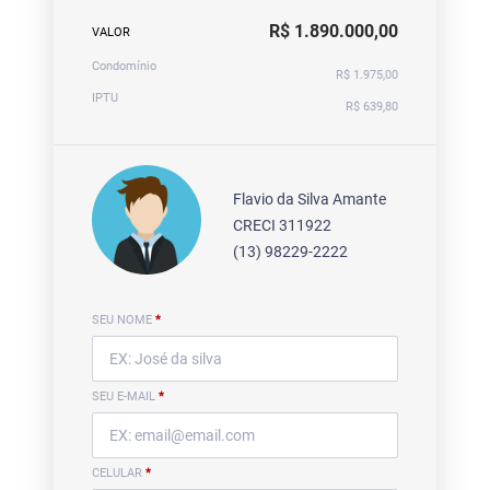
R$ 1.890.000,00
VALOR
Condomínio
R$ 1.975,00
IPTU
R$ 639,80
Flavio da Silva Amante
CRECI 311922
(13) 98229-2222
SEU NOME
*
SEU E-MAIL
*
CELULAR
*