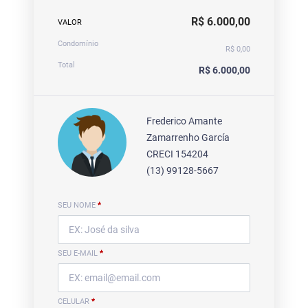
R$ 6.000,00
VALOR
Condomínio
R$ 0,00
Total
R$ 6.000,00
Frederico Amante
Zamarrenho García
CRECI 154204
(13) 99128-5667
SEU NOME
*
SEU E-MAIL
*
CELULAR
*