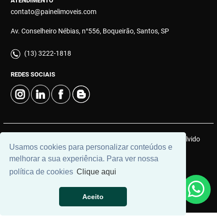
ATENDIMENTO
contato@painelimoveis.com
Av. Conselheiro Nébias, n°556, Boqueirão, Santos, SP
(13) 3222-1818
REDES SOCIAIS
© 2026 | Painel Connect Imóveis | CRECI: 12910-J | Desenvolvido
Usamos cookies para personalizar conteúdos e
por
Universal Software.
melhorar a sua experiência. Para ver nossa
política de cookies
Clique aqui
Aceito