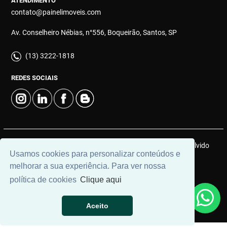
ATENDIMENTO
contato@painelimoveis.com
Av. Conselheiro Nébias, n°556, Boqueirão, Santos, SP
(13) 3222-1818
REDES SOCIAIS
© 2026 | Painel Connect Imóveis | CRECI: 12910-J | Desenvolvido
Usamos cookies para personalizar conteúdos e
por
Universal Software.
melhorar a sua experiência. Para ver nossa
política de cookies
Clique aqui
Aceito