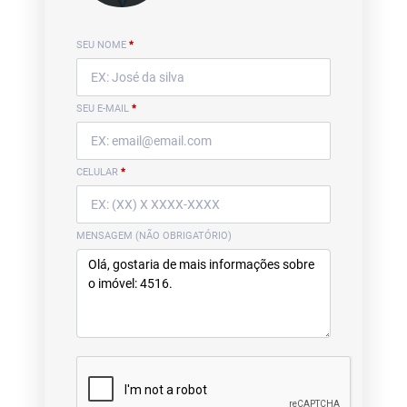
SEU NOME
*
SEU E-MAIL
*
CELULAR
*
MENSAGEM (NÃO OBRIGATÓRIO)