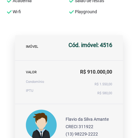
Academia
Salão de festas
Wi-fi
Playground
Cód. imóvel: 4516
IMÓVEL
R$ 910.000,00
VALOR
Condomínio
R$ 1.550,00
IPTU
R$ 580,00
Flavio da Silva Amante
CRECI 311922
(13) 98229-2222