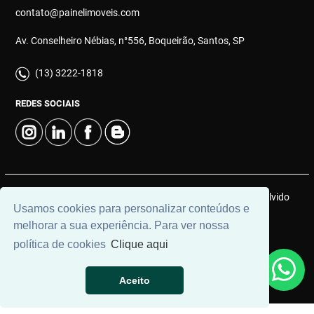
contato@painelimoveis.com
Av. Conselheiro Nébias, n°556, Boqueirão, Santos, SP
(13) 3222-1818
REDES SOCIAIS
© 2026 | Painel Connect Imóveis | CRECI: 12910-J | Desenvolvido
Usamos cookies para personalizar conteúdos e
por
Universal Software.
melhorar a sua experiência. Para ver nossa
política de cookies
Clique aqui
Aceito