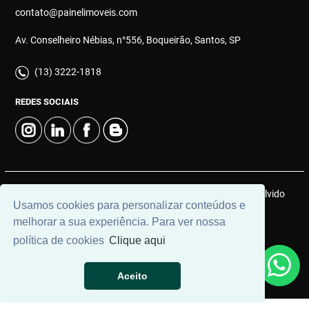
contato@painelimoveis.com
Av. Conselheiro Nébias, n°556, Boqueirão, Santos, SP
(13) 3222-1818
REDES SOCIAIS
© 2026 | Painel Connect Imóveis | CRECI: 12910-J | Desenvolvido
Usamos cookies para personalizar conteúdos e
por
Universal Software.
melhorar a sua experiência. Para ver nossa
política de cookies
Clique aqui
Aceito