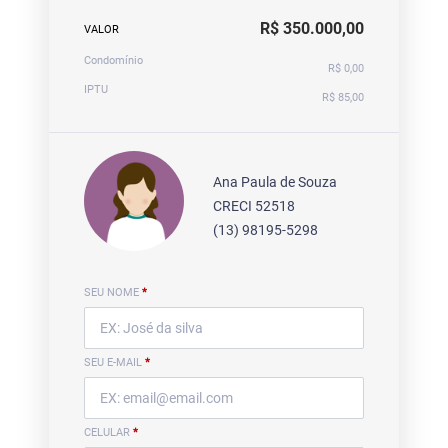
R$ 350.000,00
VALOR
Condomínio
R$ 0,00
IPTU
R$ 85,00
Ana Paula de Souza
CRECI 52518
(13) 98195-5298
SEU NOME
*
SEU E-MAIL
*
CELULAR
*