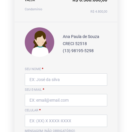
VALOR
Condomínio
R$ 4.800,00
Ana Paula de Souza
CRECI 52518
(13) 98195-5298
SEU NOME
*
SEU E-MAIL
*
CELULAR
*
MENSAGEM (NÃO OBRIGATÓRIO)