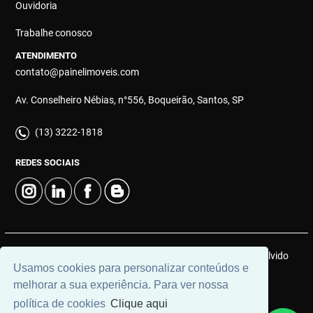
Ouvidoria
Trabalhe conosco
ATENDIMENTO
contato@painelimoveis.com
Av. Conselheiro Nébias, n°556, Boqueirão, Santos, SP
(13) 3222-1818
REDES SOCIAIS
© 2026 | Painel Connect Imóveis | CRECI: 12910-J | Desenvolvido
Usamos cookies para personalizar conteúdos e
por
Universal Software.
melhorar a sua experiência. Para ver nossa
política de cookies
Clique aqui