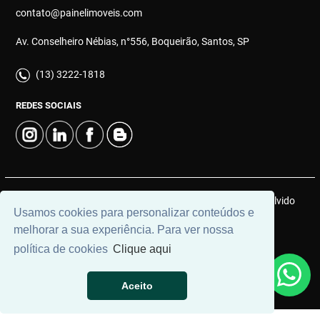
contato@painelimoveis.com
Av. Conselheiro Nébias, n°556, Boqueirão, Santos, SP
(13) 3222-1818
REDES SOCIAIS
© 2026 | Painel Connect Imóveis | CRECI: 12910-J | Desenvolvido
Usamos cookies para personalizar conteúdos e
por
Universal Software.
melhorar a sua experiência. Para ver nossa
política de cookies
Clique aqui
Aceito