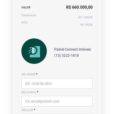
R$ 660.000,00
VALOR
Condomínio
R$ 1.400,00
IPTU
R$ 190,00
Painel Connect Imóveis
(13) 3222-1818
SEU NOME
*
SEU E-MAIL
*
CELULAR
*