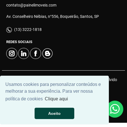
contato@painelimoveis.com
Av. Conselheiro Nébias, n°556, Boqueirão, Santos, SP
(13) 3222-1818
REDES SOCIAIS
© 2026 | Painel Connect Imóveis | CRECI: 12910-J | Desenvolvido
Usamos cookies para personalizar conteúdos e
por
Universal Software.
melhorar a sua experiência. Para ver nossa
política de cookies
Clique aqui
Aceito