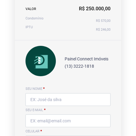
R$ 250.000,00
VALOR
Condomínio
R$ 570,00
IPTU
R$ 246,00
Painel Connect Imóveis
(13) 3222-1818
SEU NOME
*
SEU E-MAIL
*
CELULAR
*