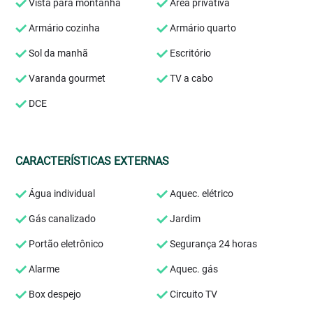
Vista para montanha
Área privativa
Armário cozinha
Armário quarto
Sol da manhã
Escritório
Varanda gourmet
TV a cabo
DCE
CARACTERÍSTICAS EXTERNAS
Água individual
Aquec. elétrico
Gás canalizado
Jardim
Portão eletrônico
Segurança 24 horas
Alarme
Aquec. gás
Box despejo
Circuito TV