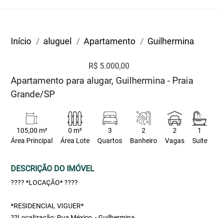
Início
aluguel
Apartamento
Guilhermina
R$ 5.000,00
Apartamento para alugar, Guilhermina - Praia
Grande/SP
105,00 m²
0 m²
3
2
2
1
Área Principal
Área Lote
Quartos
Banheiro
Vagas
Suite
DESCRIÇÃO DO IMÓVEL
???? *LOCAÇÃO* ????
*RESIDENCIAL VIGUER*
??Localização: Rua México, - Guilhermina