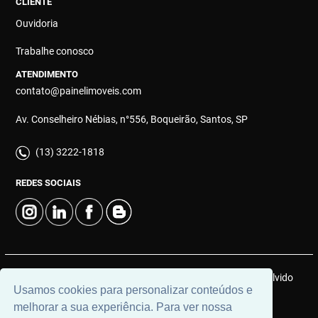
CLIENTE
Ouvidoria
Trabalhe conosco
ATENDIMENTO
contato@painelimoveis.com
Av. Conselheiro Nébias, n°556, Boqueirão, Santos, SP
(13) 3222-1818
REDES SOCIAIS
© 2026 | Painel Connect Imóveis | CRECI: 12910-J | Desenvolvido
Usamos cookies para personalizar conteúdos e
por
Universal Software.
melhorar a sua experiência. Para ver nossa